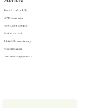
Svetovalec za kemikalije
REACH registracija
REACH Edini zastopnik
Biocidni proizvodi
Toksikološka ocena tveganja
Kozmetični izdelki
Ocena endokrinega potenciala