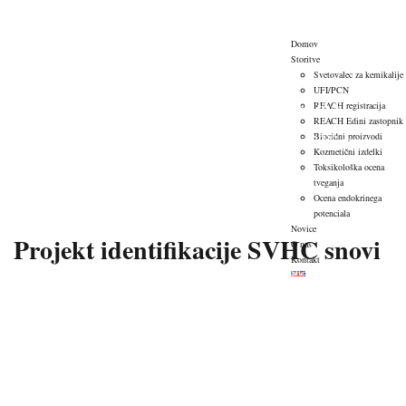
Domov
Storitve
Svetovalec za kemikalije
UFI/PCN
Projekt identifikacije SVHC snovi
REACH registracija
REACH Edini zastopnik
Biocidni proizvodi
→
→
→
Novice
Novice
Projekt identifikacije SVHC snovi
Kozmetični izdelki
Toksikološka ocena
tveganja
Ocena endokrinega
potenciala
Novice
Projekt identifikacije SVHC snovi
O nas
Kontakt