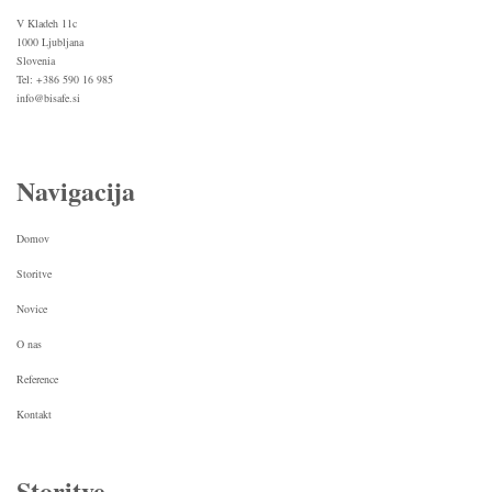
V Kladeh 11c
1000 Ljubljana
Slovenia
Tel: +386 590 16 985
info@bisafe.si
Navigacija
Domov
Storitve
Novice
O nas
Reference
Kontakt
Storitve