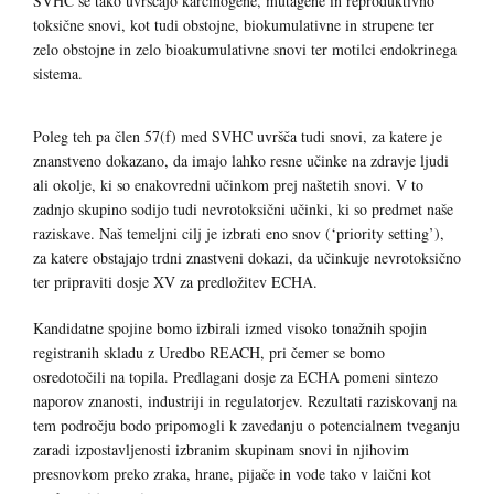
SVHC se tako uvrščajo karcinogene, mutagene in reproduktivno
toksične snovi, kot tudi obstojne, biokumulativne in strupene ter
zelo obstojne in zelo bioakumulativne snovi ter motilci endokrinega
sistema.
Poleg teh pa člen 57(f) med SVHC uvršča tudi snovi, za katere je
znanstveno dokazano, da imajo lahko resne učinke na zdravje ljudi
ali okolje, ki so enakovredni učinkom prej naštetih snovi. V to
zadnjo skupino sodijo tudi nevrotoksični učinki, ki so predmet naše
raziskave. Naš temeljni cilj je izbrati eno snov (‘priority setting’),
za katere obstajajo trdni znastveni dokazi, da učinkuje nevrotoksično
ter pripraviti dosje XV za predložitev ECHA.
Kandidatne spojine bomo izbirali izmed visoko tonažnih spojin
registranih skladu z Uredbo REACH, pri čemer se bomo
osredotočili na topila. Predlagani dosje za ECHA pomeni sintezo
naporov znanosti, industriji in regulatorjev. Rezultati raziskovanj na
tem področju bodo pripomogli k zavedanju o potencialnem tveganju
zaradi izpostavljenosti izbranim skupinam snovi in njihovim
presnovkom preko zraka, hrane, pijače in vode tako v laični kot