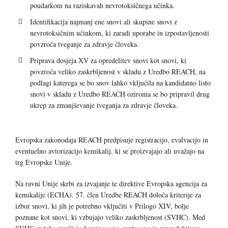
poudarkom na raziskavah nevrotoksičnega učinka.
Identifikacija najmanj ene snovi ali skupine snovi z
nevrotoksičnim učinkom, ki zaradi uporabe in izpostavljenosti
povzroča tveganje za zdravje človeka.
Priprava dosjeja XV za opredelitev snovi kot snovi, ki
povzroča veliko zaskrbljenost v skladu z Uredbo REACH, na
podlagi katerega se bo snov lahko vključila na kandidatno listo
snovi v skladu z Uredbo REACH oziroma se bo pripravil drug
ukrep za zmanjševanje tveganja za zdravje človeka.
Evropska zakonodaja REACH predpisuje registracijo, evalvacijo in
eventuelno avtorizacijo kemikalij, ki se proizvajajo ali uvažajo na
trg Evropske Unije.
Na ravni Unije skrbi za izvajanje te direktive Evropska agencija za
kemikalije (ECHA). 57. člen Uredbe REACH določa kriterije za
izbor snovi, ki jih je potrebno vključiti v Prilogo XIV, bolje
poznane kot snovi, ki vzbujajo veliko zaskrbljenost (SVHC). Med